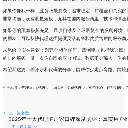
如果你像我一样，业务场景复杂，追求稳定、广覆盖和真实的
非常均衡，没有明显短板，尤其在国内服务商里，技术和体验
如果你的预算极其充足，且项目涉及全球最复杂的反爬环境，Bri
的朋友，可以从快代理这类提供灵活套餐和优质售后的服务商
末尾给个实在建议：别完全相信任何一篇测评（包括我这篇）
的）的服务，做一次你自己的压力测试。数据不会骗人，你的
希望我这篇带着汗水和代码的分享，能帮你少走点弯路。跨境
相关标签：
代理ip
，
ip代理
，
http代理
，
免费代理ip
，
文档中心
，
产品列表
，
2025年主流代理IP服务商深度测评：从个人爬虫到企业
2026-02-08
上一篇文章
2025年代理IP服务终极评测：五大主流服务商谁是性能与
2025年十大代理IP厂家口碑深度测评：真实用户
下一篇文章