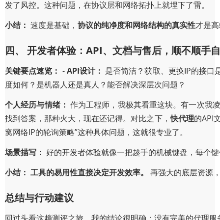
发了风控。这种问题，在协议层和网络拓扑上就埋下了雷。
小结：
速度是基础，
协议的纯净度和网络结构的真实性
才是高
四、 开发者体验：API、文档与售后，顺不顺手
关键要点速览：
-
API设计：
是否简洁？获取、更换IP的接口是
度如何？是机器人还是真人？能否解决深层次问题？
个人经历与情绪：
作为工程师，我极其看重这块。有一次我凌晨集
找到答案，那种火大，现在还记得。对比之下，
快代理
的AP
窝网络IP的轮询策略”这种具体问题，这就很专业了。
场景描写：
好的开发者体验就像一把趁手的机械键盘，每个键
小结：
工具的易用性直接决定开发效率。
再强大的底层资源，
总结与行动建议
回过头看这趟测评之旅，我的结论很明确：没有完美的代理服