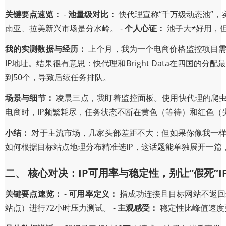
关键要点速览：
-
池量级对比：
快代理宣称“千万级动态池”，实测并
南亚、拉美新兴市场是分水岭。 -
个人心证：
池子大≠好用，
我的实测数据与经历：
上个月，我为一个电商价格监控项目需
IP地址。结果很有意思：快代理和Bright Data在四国的
到50个，导致后续任务排队。
场景与细节：
凌晨三点，我盯着监控面板。使用快代理的爬虫
电商时，IP频繁耗尽，任务状态不断在黄色（等待）和红色
小结：
对于主流市场，几家头部差距不大；但如果你像我一
如何根据目标站点地理分布精准选IP，这话题能单独展开一篇
二、 核心对决：IP可用率与稳定性，别让“假死”I
关键要点速览：
-
可用率定义：
指成功连接且目标网站不返回封
站点）进行72小时压力测试。 -
主观感受：
稳定性比峰值速度