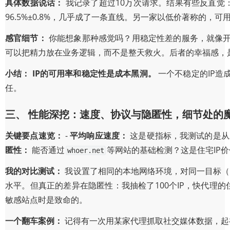
具体数据说话：
我记录了超过10万次请求。结果有些反直觉：
96.5%±0.8%，几乎成了一条直线。另一家以低价著称的，
感官细节：
你能想象那种感觉吗？用稳定性差的服务，就像开
可以把精力放在业务逻辑，而不是整天救火。后者的幸福感，
小结：
IP的可用率和稳定性是成本黑洞。
一个不稳定的IP造成
任。
三、 性能深挖：速度、协议与隐匿性，细节处的
关键要点速览：
-
平均响应速度：
这是硬指标，我测试的是从发
匿性：
能否通过
等网站的基础检测？这是住宅IP
whoer.net
我的对比测试：
我设置了相同的本地网络环境，对同一目标（
水平。但真正的差异在隐匿性：我抽检了100个IP，快代理的
敏感站点时是致命的。
一个翻车案例：
记得有一次用某家代理抓取社交媒体数据，起