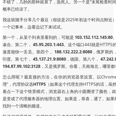
不错了，几秒的那种就算了，急死人。另一个是“末尾检查时
概率已经凉了。
我这就随手分享几个最近（假设是2025年初这个时间点附
一个记事本，边看边记下来试试。
第一个，从某个列表里看到的，可能是
103.152.112.145:80
凑合。第二个，
45.95.203.1:443
。这个端口443就是HTT
速度能快一丢丢。第四个，
188.132.222.2:8080
，俄罗斯的
印度。第七个，
45.137.21.9:8080
，德国。第八个，
47.242.
194.87.99.102:3128
，又是俄罗斯。你看，天南海北，哪里都
怎么用呢？最直接的方法，在你的浏览器里设置。以Chrome
理”，代理协议选
HTTPS
（如果这个代理支持HTTPS的话，虽
着点一下这个情景模式，浏览器右上角的小圆圈变了颜色，就说明流量
是变成了代理服务器的地理位置。如果是，恭喜，通了。如果
找到一个清晰的频道。