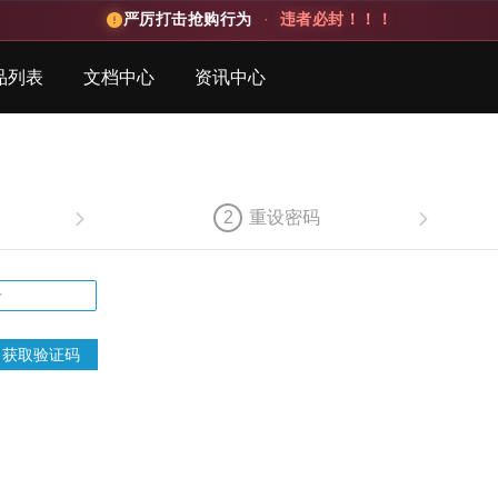
严厉打击抢购行为
·
违者必封！！！
品列表
文档中心
资讯中心
2
重设密码
获取验证码