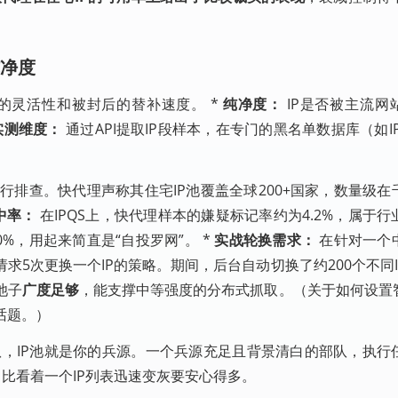
纯净度
换的灵活性和被封后的替补速度。 *
纯净度：
IP是否被主流网站
实测维度：
通过API提取IP段样本，在专门的黑名单数据库（如I
行排查。快代理声称其住宅IP池覆盖全球200+国家，数量级
中率：
在IPQS上，快代理样本的嫌疑标记率约为4.2%，属于
%，用起来简直是“自投罗网”。 *
实战轮换需求：
在针对一个
请求5次更换一个IP的策略。期间，后台自动切换了约200个不同
池子
广度足够
，能支撑中等强度的分布式抓取。（关于如何设置
话题。）
，IP池就是你的兵源。一个兵源充足且背景清白的部队，执行
，比看着一个IP列表迅速变灰要安心得多。