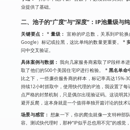
业提供了基础。
二、池子的“广度”与“深度”：IP池量级与
关键要点：
*
量级：
宣称的IP总数，关系到IP轮
Google）标记或拉黑，这比单纯的数量更重要。 *
问中交叉验证。
具体案例与数据：
我向几家服务商索取了IP段样本进
取了他们的500个美国住宅IP进行检验。 *
黑名单命
比之下，一些廉价服务商的样本，标记率高达15%-30
持续12小时抓取中，使用快代理的IP池，我设置了每
点严格的封禁机制，只是偶尔出现验证码。这说明其
避开反爬，这本身就是一个值得单独开篇讨论的技术
场景与感官：
想象一下，你的爬虫就像一支特种部队
容。测试快代理时，那种“IP似乎总也用不完”的感觉