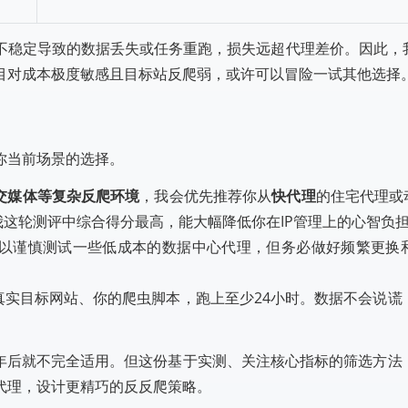
不稳定导致的数据丢失或任务重跑，损失远超代理差价。因此，
目对成本极度敏感且目标站反爬弱，或许可以冒险一试其他选择
你当前场景的选择。
交媒体等复杂反爬环境
，我会优先推荐你从
快代理
的住宅代理或
我这轮测评中综合得分最高，能大幅降低你在IP管理上的心智负
以谨慎测试一些低成本的数据中心代理，但务必做好频繁更换
真实目标网站、你的爬虫脚本，跑上至少24小时。数据不会说谎
半年后就不完全适用。但这份基于实测、关注核心指标的筛选方法
度十大代理IP服务商权
2025年热门代理IP产品排行榜
代理，设计更精巧的反反爬策略。
选购指南与性价比排行
TOP10：实测对比告诉你哪款