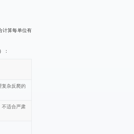
合计算每单位有
）：
理复杂反爬的
，不适合严肃