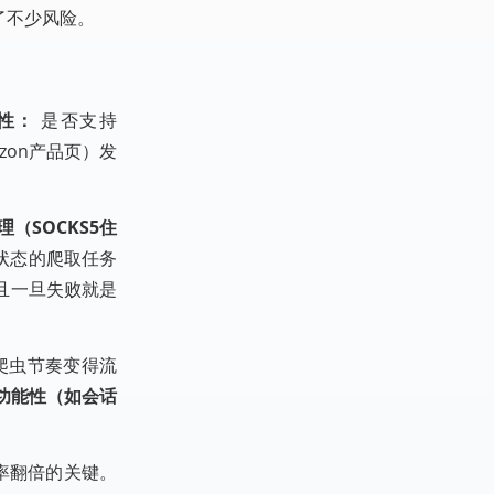
了不少风险。
性：
是否支持
zon产品页）发
理（SOCKS5住
录状态的爬取任务
，且一旦失败就是
爬虫节奏变得流
功能性（如会话
率翻倍的关键。