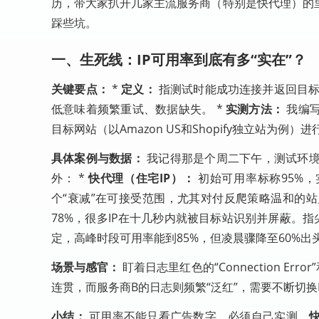
历，带大家扒开几家主流服务商（特别是快代理）的
踩些坑。
一、生死线：IP可用率到底有多“实在”？
关键要点：
*
定义：
指测试时能成功连接并返回目标网
低意味着频繁重试、数据缺失。 *
实测方法：
我编写
目标网站（以Amazon US和Shopify独立站为例
具体案例与数据：
我记得那是个周二下午，测试环境
外： *
快代理（住宅IP）：
初始可用率标称95%，
个“衰减”在可接受范围，尤其对付反爬策略温和的站
78%，很多IP在十几秒内就被目标站识别并屏蔽。指
定，高峰时段可用率能到85%，但凌晨骤降至60%出
场景与感官：
盯着日志里红色的“Connection Er
连贯，而服务商B的日志则频繁“泛红”，需要不断切换
小结：
可用率不能只看广告数字，必须自己实测。