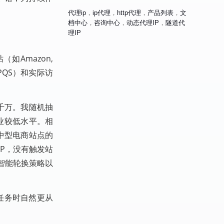
代理ip
，
ip代理
，
http代理
，
产品列表
，
文
档中心
，
咨询中心
，
动态代理IP
，
隧道代
理IP
（如Amazon,
PQS）和实际访
在千万。我随机抽
行业较低水平。相
中型电商站点的
IP，没有触发站
智能轮换策略以
任务时自然更从