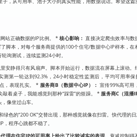
里子，从可用率、池子大小到真实性能，用数据说话。希望这篇
站正确数据的IP比例。 *
核心影响：
直接决定爬虫效率与数
了脚本，对每个服务商提供的100个住宅/数据中心IP样本，
）进行轮询测试，连续监测24小时。
里安静得只有风扇声。脚本开始运行，数据流在屏幕上滚动。
实测第一轮达到92.3%，24小时稳定性监测后，平均可用率保持
点，表现扎实。 *
服务商B（数据中心IP）：
宣传99%高可用
尖敲着桌子，我能感觉到那种“踩雷”的烦躁。 *
服务商C（混播I
头，像坐过山车。
ror”和绿色的“200 OK”交替出现，那种感觉就像在扫雷。快代理的
IP，程序心跳都不稳了。
快代理在住宅IP的可用率上给出了比较诚实的表现
，衰减控制得