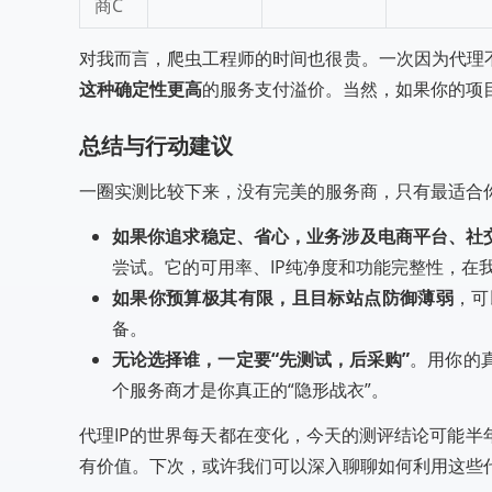
商C
对我而言，爬虫工程师的时间也很贵。一次因为代理
这种确定性更高
的服务支付溢价。当然，如果你的项
总结与行动建议
一圈实测比较下来，没有完美的服务商，只有最适合
如果你追求稳定、省心，业务涉及电商平台、社
尝试。它的可用率、IP纯净度和功能完整性，在
如果你预算极其有限，且目标站点防御薄弱
，可
备。
无论选择谁，一定要“先测试，后采购”
。用你的
个服务商才是你真正的“隐形战衣”。
代理IP的世界每天都在变化，今天的测评结论可能
2025年十大靠谱代理IP品牌口
2025年
有价值。下次，或许我们可以深入聊聊如何利用这些
碑排行榜单，深度测评教你如何
威评测：