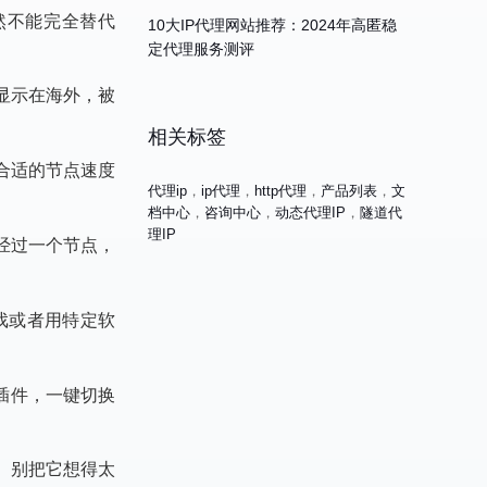
然不能完全替代
10大IP代理网站推荐：2024年高匿稳
定代理服务测评
显示在海外，被
相关标签
合适的节点速度
代理ip
，
ip代理
，
http代理
，
产品列表
，
文
档中心
，
咨询中心
，
动态代理IP
，
隧道代
理IP
经过一个节点，
游戏或者用特定软
插件，一键切换
。别把它想得太