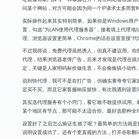
问某个网站，对方可能会因为同一个IP请求太多而暂
实际操作起来其实特别简单。如果你是Windows用户，按W
置，勾选"为LAN使用代理服务器"，接着填上代理
理。浏览器设置更简单，Chrome的话在设置里搜"
不过我得说，免费代理虽然诱人，但真不建议用。你
代理，结果浏览器老弹广告，后来才发现是代理在搞
定，关键是人家明码标价做生意，不会偷偷搞小动作
说到快代理，我可不是在打广告，但确实要夸夸它家
定买不买。而且它家客服响应挺快，有次我遇到设置
其实选代理服务有个小窍门，看它敢不敢提供试用。
某个地区有节点，那可能不太适合你。最好选那种全球
设置好了之后怎么验证生效了呢？最简单的方法就是打
说明设置成功了。还有个更直观的方法，打开谷歌翻