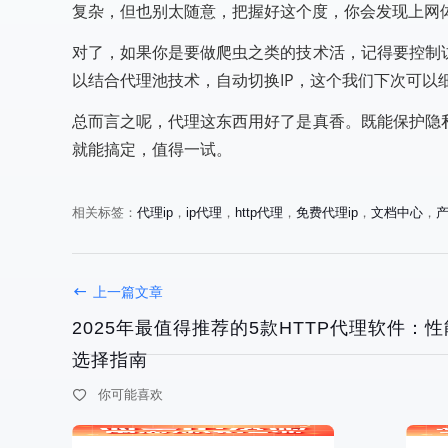
复杂，但也别太随意，把握好这个度，你会发现上网
对了，如果你是要做爬虫之类的技术活，记得要控制
以结合代理池技术，自动切换IP，这个我们下次可以
总而言之呢，代理这东西用好了是真香。既能保护隐
就能搞定，值得一试。
相关标签：
代理ip
，
ip代理
，
http代理
，
免费代理ip
，
文档中心
，
最新代理IP精选：2025年高匿
如何选择靠
名、高可用IP资源实时更新
2025年避
上一篇文章
2025年最值得推荐的5款HTTP代理软件：
选择指南
你可能喜欢