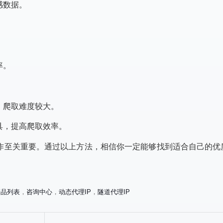
感数据。
率。
，爬取难度较大。
具，提高爬取效率。
作至关重要。通过以上方法，相信你一定能够找到适合自己的优质
产品列表
，
咨询中心
，
动态代理IP
，
隧道代理IP
络限制，高效跨境电商
《轻松驾驭跨境电商：揭秘在线
理服务器全攻略》
代理IP的黄金攻略》