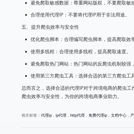
避免爬取敏感数据：尊重网站版权，不要爬取敏
合理使用代理IP：不要将代理IP用于非法用途。
五、提升爬虫效率与安全性
优化爬虫脚本：合理编写爬虫脚本，提高爬取效
使用多线程：合理使用多线程，提高爬取速度。
避免爬取热门网站：热门网站的反爬虫机制较强
使用第三方爬虫工具：选择合适的第三方爬虫工
总而言之，选择合适的代理IP对于跨境电商的爬虫工
爬虫效率与安全性，为你的跨境电商事业助力。
相关标签：
代理ip
，
ip代理
，
http代理
，
免费代理ip
，
文档中心
，
《揭秘跨境电商必备利器：透明
《破解网
代理的神奇效果与使用技巧》
必备：代