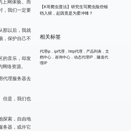
的上网体验。而
【K哥爬虫普法】研究生写爬虫险些锒
时，我们一定要
铛入狱，起因竟是为爱冲锋？
从那以后，我就
相关标签
惕，保护自己不
代理ip
，
ip代理
，
http代理
，
产品列表
，
文
档中心
，
咨询中心
，
动态代理IP
，
隧道代
区的音乐，却发
理IP
的网络资源。
用代理服务器去
。但是，我们也
地探索，自由地
服务器，或许它